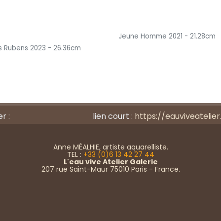
Jeune Homme 2021 - 21.28cm
s Rubens 2023 - 26.36cm
r :
lien court :
https://eauviveatelier
Anne MÉALHIE, artiste aquarelliste.
TEL :
+33 (0)6 13 42 27 44
L'eau vive Atelier Galerie
207 rue Saint-Maur 75010 Paris - France.