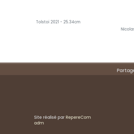
Tolstoï 2021 - 25.34cm
Nicola
Partage
Site réalisé par
RepereCom
adm